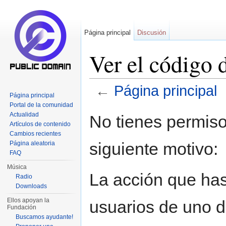
Página principal
Discusión
Ver el código 
←
Página principal
Página principal
Saltar a:
navegación
,
buscar
Portal de la comunidad
Actualidad
No tienes permiso
Artículos de contenido
Cambios recientes
siguiente motivo:
Página aleatoria
FAQ
Música
La acción que has 
Radio
Downloads
Ellos apoyan la
usuarios de uno d
Fundación
Buscamos ayudante!